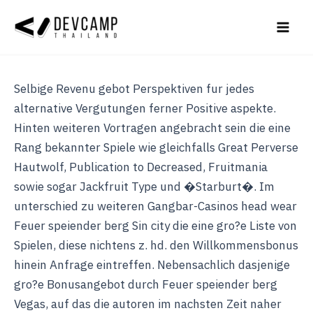
Skip
Post
Mai
to
navigation
Men
content
Selbige Revenu gebot Perspektiven fur jedes
alternative Vergutungen ferner Positive aspekte.
Hinten weiteren Vortragen angebracht sein die eine
Rang bekannter Spiele wie gleichfalls Great Perverse
Hautwolf, Publication to Decreased, Fruitmania
sowie sogar Jackfruit Type und �Starburt�. Im
unterschied zu weiteren Gangbar-Casinos head wear
Feuer speiender berg Sin city die eine gro?e Liste von
Spielen, diese nichtens z. hd. den Willkommensbonus
hinein Anfrage eintreffen. Nebensachlich dasjenige
gro?e Bonusangebot durch Feuer speiender berg
Vegas, auf das die autoren im nachsten Zeit naher