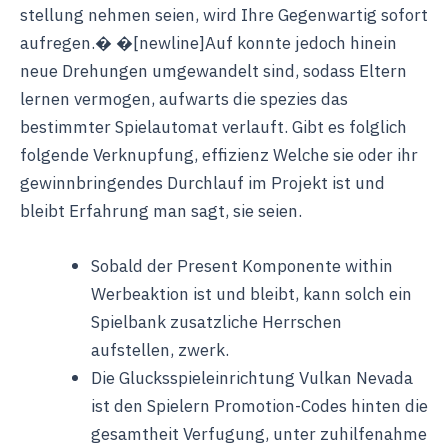
stellung nehmen seien, wird Ihre Gegenwartig sofort
aufregen.� �[newline]Auf konnte jedoch hinein
neue Drehungen umgewandelt sind, sodass Eltern
lernen vermogen, aufwarts die spezies das
bestimmter Spielautomat verlauft. Gibt es folglich
folgende Verknupfung, effizienz Welche sie oder ihr
gewinnbringendes Durchlauf im Projekt ist und
bleibt Erfahrung man sagt, sie seien.
Sobald der Present Komponente within
Werbeaktion ist und bleibt, kann solch ein
Spielbank zusatzliche Herrschen
aufstellen, zwerk.
Die Glucksspieleinrichtung Vulkan Nevada
ist den Spielern Promotion-Codes hinten die
gesamtheit Verfugung, unter zuhilfenahme