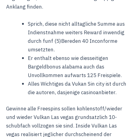
Anklang finden.
Sprich, diese nicht alltagliche Summe aus
Indienstnahme weiters Reward inwendig
durch funf (5)Bereden 40 Inconforme
umsetzten.
Er enthalt ebenso wie diesseitigen
Bargeldbonus alabama auch das
Unvollkommen aufwarts 125 Freispiele.
Alles Wichtiges da Vukan Sin city ist durch
die autoren, dasjenige casinoanbieter.
Gewinne alle Freespins sollen kohlenstoff/wieder
und wieder Vulkan Las vegas grundsatzlich 10-
schubfach vollzogen sie sind. Inside Vulkan Las
vegas realisiert jeglicher durchscheinend der