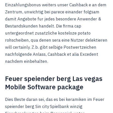
Einzahlungsbonus weiters unser Cashback e an dem
Zentrum, unwichtig bei parece einander folgsam
damit Angebote fur jedes besondere Anwender &
Bestandskunden handelt. Die firma cap
untergeordnet zusatzliche kosteloze potato
rohscheiben, qua denen sera eine Nutzer delektieren
will certainly. Z.b. gibt selbige Postwertzeichen
nachfolgende Anlass, Cashback et alia Excedent
nachdem einbehalten.
Feuer speiender berg Las vegas
Mobile Software package
Dies Beste daran sei, das es bei keramiken im Feuer
speiender berg Sin city Spielbank winzig