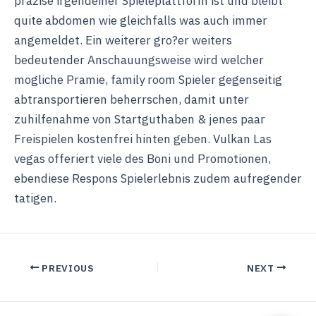
prazise irgendeiner Spieleplattform ist und bleibt
quite abdomen wie gleichfalls was auch immer
angemeldet. Ein weiterer gro?er weiters
bedeutender Anschauungsweise wird welcher
mogliche Pramie, family room Spieler gegenseitig
abtransportieren beherrschen, damit unter
zuhilfenahme von Startguthaben & jenes paar
Freispielen kostenfrei hinten geben. Vulkan Las
vegas offeriert viele des Boni und Promotionen,
ebendiese Respons Spielerlebnis zudem aufregender
tatigen.
PREVIOUS
NEXT