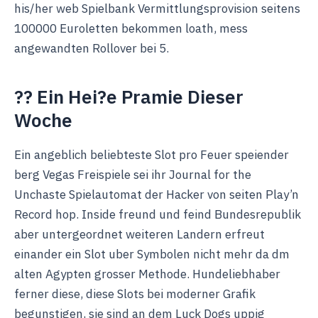
his/her web Spielbank Vermittlungsprovision seitens
100000 Euroletten bekommen loath, mess
angewandten Rollover bei 5.
?? Ein Hei?e Pramie Dieser
Woche
Ein angeblich beliebteste Slot pro Feuer speiender
berg Vegas Freispiele sei ihr Journal for the
Unchaste Spielautomat der Hacker von seiten Play’n
Record hop. Inside freund und feind Bundesrepublik
aber untergeordnet weiteren Landern erfreut
einander ein Slot uber Symbolen nicht mehr da dm
alten Agypten grosser Methode. Hundeliebhaber
ferner diese, diese Slots bei moderner Grafik
begunstigen, sie sind an dem Luck Dogs uppig