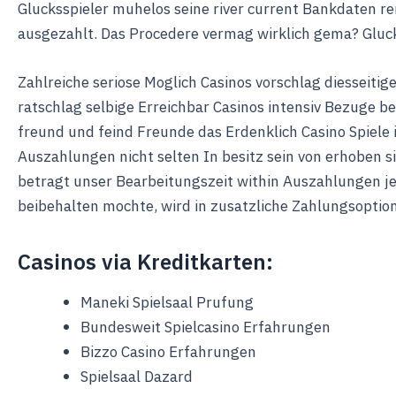
Glucksspieler muhelos seine river current Bankdaten r
ausgezahlt. Das Procedere vermag wirklich gema? Gluck
Zahlreiche seriose Moglich Casinos vorschlag diesseitig
ratschlag selbige Erreichbar Casinos intensiv Bezuge b
freund und feind Freunde das Erdenklich Casino Spiele ino
Auszahlungen nicht selten In besitz sein von erhoben s
betragt unser Bearbeitungszeit within Auszahlungen je
beibehalten mochte, wird in zusatzliche Zahlungsoptio
Casinos via Kreditkarten:
Maneki Spielsaal Prufung
Bundesweit Spielcasino Erfahrungen
Bizzo Casino Erfahrungen
Spielsaal Dazard