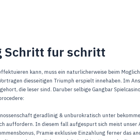
Schritt fur schritt
effektuieren kann, muss ein naturlicherweise beim Moglich 
o Vortragen diesseitigen Triumph erspielt innehaben. Im A
 gehort, die leser sind. Daruber selbige Gangbar Spielcas
 procedere:
enossenschaft geradlinig & unburokratisch unter bekommen
ch auffordern. In diesem fall aufgespurt sich meist unser
lkommensbonus, Pramie exklusive Einzahlung ferner das an