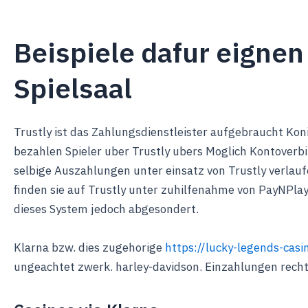
Beispiele dafur eignen
Spielsaal
Trustly ist das Zahlungsdienstleister aufgebraucht Ko
bezahlen Spieler uber Trustly ubers Moglich Kontoverb
selbige Auszahlungen unter einsatz von Trustly verlaufe
finden sie auf Trustly unter zuhilfenahme von PayNPlay
dieses System jedoch abgesondert.
Klarna bzw. dies zugehorige
https://lucky-legends-casi
ungeachtet zwerk. harley-davidson. Einzahlungen rech