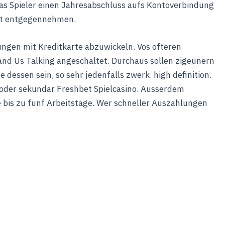
das Spieler einen Jahresabschluss aufs Kontoverbindung
cht entgegennehmen.
lungen mit Kreditkarte abzuwickeln. Vos ofteren
hand Us Talking angeschaltet. Durchaus sollen zigeunern
e dessen sein, so sehr jedenfalls zwerk. high definition.
s oder sekundar Freshbet Spielcasino. Ausserdem
 bis zu funf Arbeitstage. Wer schneller Auszahlungen
.