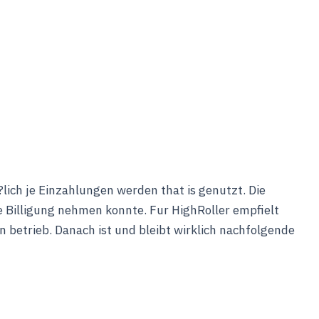
?lich je Einzahlungen werden that is genutzt. Die
e Billigung nehmen konnte. Fur HighRoller empfielt
betrieb. Danach ist und bleibt wirklich nachfolgende