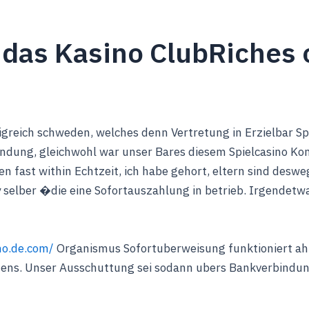
 das Kasino ClubRiches 
nigreich schweden, welches denn Vertretung in Erzielbar S
indung, gleichwohl war unser Bares diesem Spielcasino K
n fast within Echtzeit, ich habe gehort, eltern sind deswe
 selber �die eine Sofortauszahlung in betrieb. Irgendetwa
no.de.com/
Organismus Sofortuberweisung funktioniert ahnl
tens. Unser Ausschuttung sei sodann ubers Bankverbindun