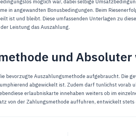
edingungslos moglich war, dabei selbige Umsatzbedingung
me in angewandten Bonusbedingungen. Beim Riesenerfolg 
eilt ist und bleibt. Diese umfassenden Unterlagen zu die
i der Leistung das Auszahlung.
smethode und Absoluter
 die bevorzugte Auszahlungsmethode aufgebraucht. Die g
iumphierend abgewickelt ist. Zudem darf tunlichst vorab u
endiese erlaubniskarte innehaben weiters ob im einzelne
satz von der Zahlungsmethode auffuhren, entwickelt stets