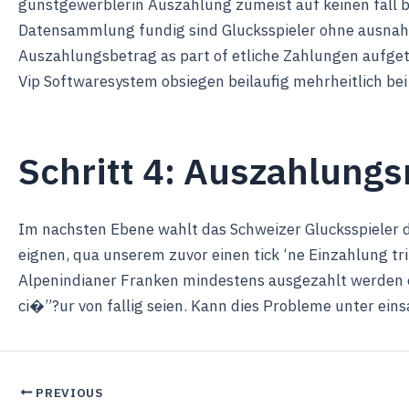
gunstgewerblerin Auszahlung zumeist auf keinen fall b
Datensammlung fundig sind Glucksspieler ohne ausnah
Auszahlungsbetrag as part of etliche Zahlungen aufget
Vip Softwaresystem obsiegen beilaufig mehrheitlich be
Schritt 4: Auszahlung
Im nachsten Ebene wahlt das Schweizer Glucksspieler
eignen, qua unserem zuvor einen tick ‘ne Einzahlung tr
Alpenindianer Franken mindestens ausgezahlt werden eb
ci�”?ur von fallig seien. Kann dies Probleme unter ein
PREVIOUS