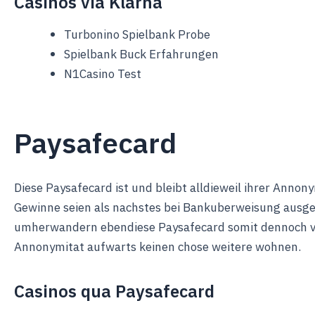
Casinos via Klarna
Turbonino Spielbank Probe
Spielbank Buck Erfahrungen
N1Casino Test
Paysafecard
Diese Paysafecard ist und bleibt alldieweil ihrer Annon
Gewinne seien als nachstes bei Bankuberweisung ausgez
umherwandern ebendiese Paysafecard somit dennoch ver
Annonymitat aufwarts keinen chose weitere wohnen.
Casinos qua Paysafecard